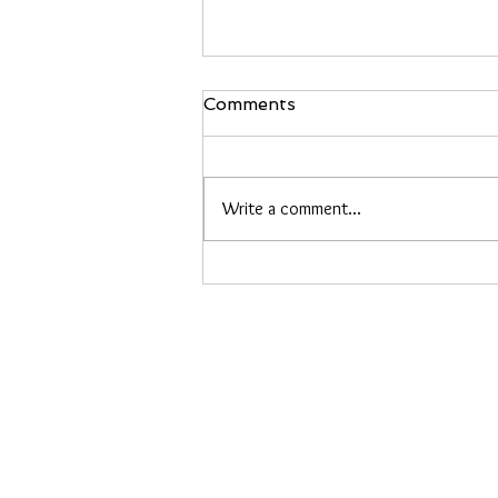
Comments
Write a comment...
Blog Share by The idea
crucible