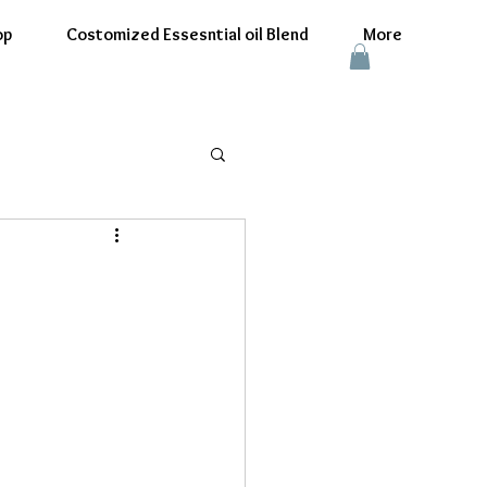
op
Costomized Essesntial oil Blend
More