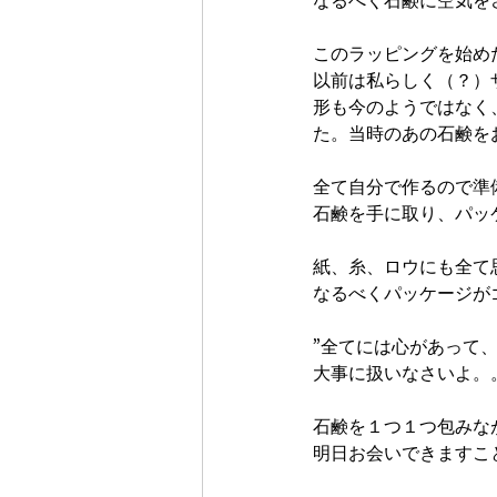
なるべく石鹸に空気を
このラッピングを始め
以前は私らしく（？）
形も今のようではなく
た。当時のあの石鹸を
全て自分で作るので準
石鹸を手に取り、パッ
紙、糸、ロウにも全て
なるべくパッケージが
”全てには心があって
大事に扱いなさいよ。
石鹸を１つ１つ包みな
明日お会いできますこ