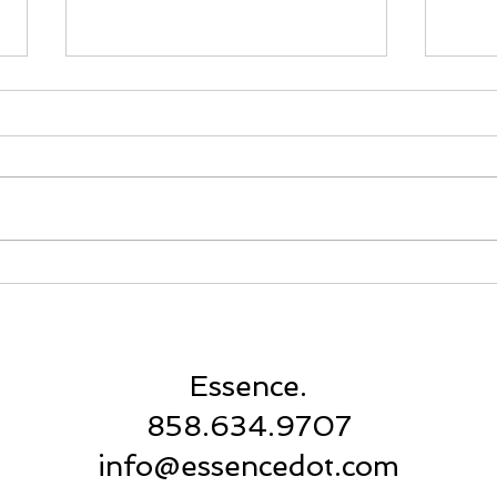
Lip Balm: Not just for your
Esse
lips!
busi
Essence.
858.634.9707
info@essencedot.com