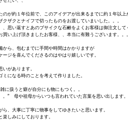
させたい、、 
たのが約１年位前で、このアイデアが出来るまでに約１年以上
ザクザクとナイフで切ったものをお渡していまいした。。。 
、、思い返すとあのブサイクな石鹸をよくお客様は御注文して
お買い上げ頂きましたお客様、、本当に有難うございます。。。
備から、包むまでに手間や時間はかかりますが 
ケージを喜んでくださるのはやはり嬉しいです。 
思いがあります。 
ゴミになる時のことを考えて作りました。 
、雑に扱うと癖が自分にも物にもつく。。 
。。”　母や祖母からいつも言われていた言葉を思い出します。
がら、大事に丁寧に物事をしてゆきたいと思います。 
と楽しみにしております。 