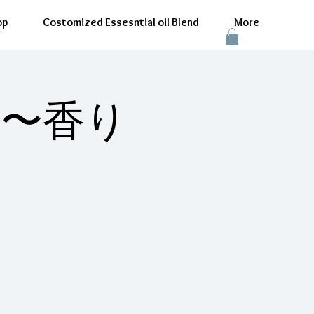
op
Costomized Essesntial oil Blend
More
ce 〜香り