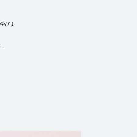
学びま
す。