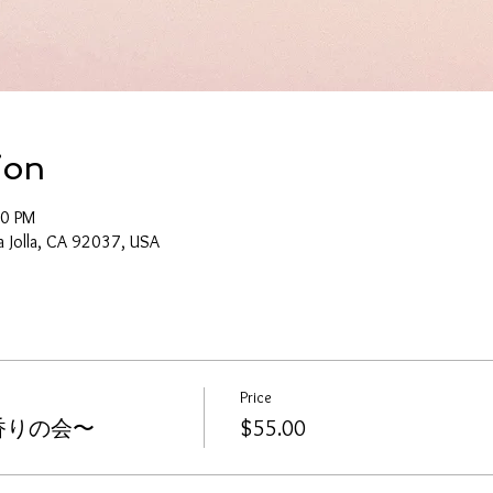
ion
00 PM
La Jolla, CA 92037, USA
Price
ce ~香りの会〜
$55.00