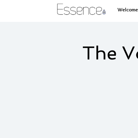
Welcome 
The V