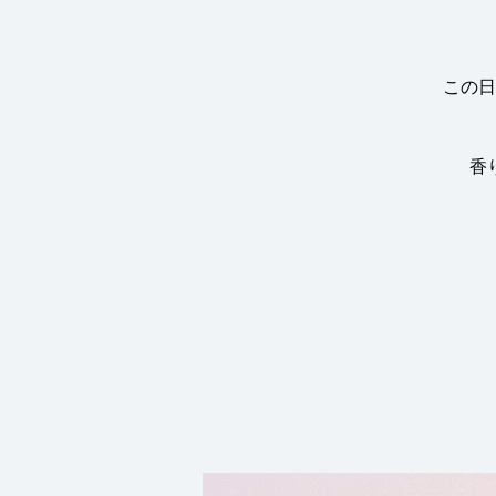
この日
香