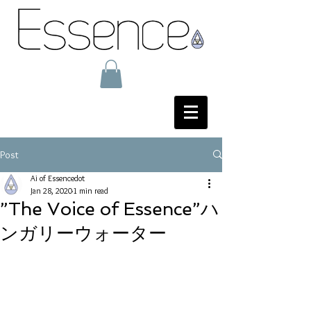
Post
Ai of Essencedot
Jan 28, 2020
1 min read
”The Voice of Essence”ハ
ンガリーウォーター