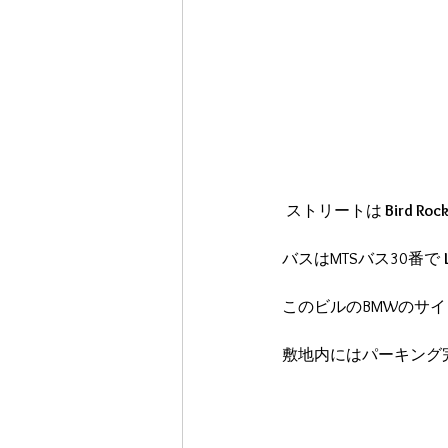
 ストリートは
 Bird Rock
バスはMTSバス30番で 
このビルのBMWのサ
敷地内にはパーキング