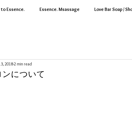
to Essence.
Essence. Msassage
Love Bar Soap / Sh
 13, 2018
2 min read
.サロンについて