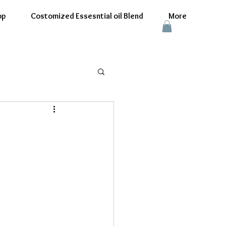
op
Costomized Essesntial oil Blend
More