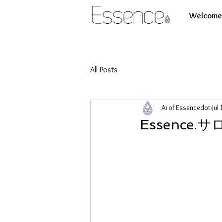
Welcome 
All Posts
Ai of Essencedot
Jul
Essence