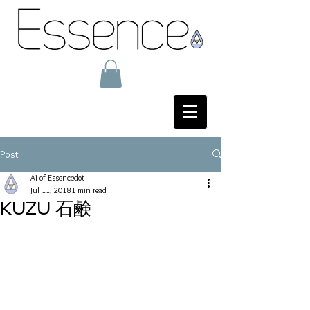
Post
Ai of Essencedot
Jul 11, 2018
1 min read
KUZU 石鹸