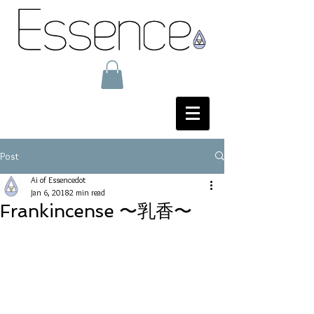
Post
Ai of Essencedot
Jan 6, 2018
2 min read
Frankincense 〜乳香〜