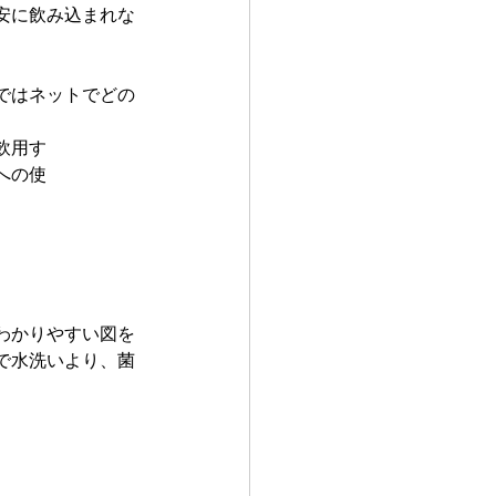
安に飲み込まれな
ではネットでどの
飲用す
への使
。
わかりやすい図を
で水洗いより、菌