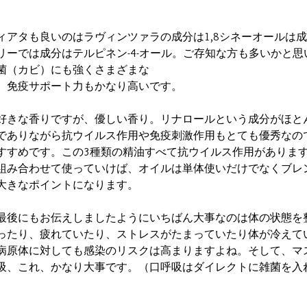
ィアタも良いのはラヴィンツァラの成分は1,8シネーオールは
リーでは成分はテルピネン-4-オール。ご存知な方も多いかと
菌（カビ）にも強くさまざまな
。免疫サポート力もかなり高いです。
好きな香りですが、優しい香り。リナロールという成分がほと
でありながら抗ウイルス作用や免疫刺激作用もとても優秀なの
すすめです。この3種類の精油すべて抗ウイルス作用がありま
組み合わせて使っていけば、オイルは単体使いだけでなくブレ
大きなポイントになります。
最後にもお伝えしましたようにいちばん大事なのは体の状態を
ったり、疲れていたり、ストレスがたまっていたり体が冷えて
病原体に対しても感染のリスクは高まりますよね。そして、マ
吸、これ、かなり大事です。（口呼吸はダイレクトに雑菌を入