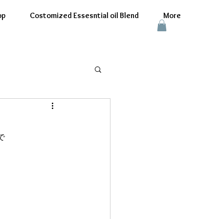
op
Costomized Essesntial oil Blend
More
で