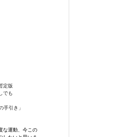
暫定版
しでも
療の手引き」
度な運動、今この