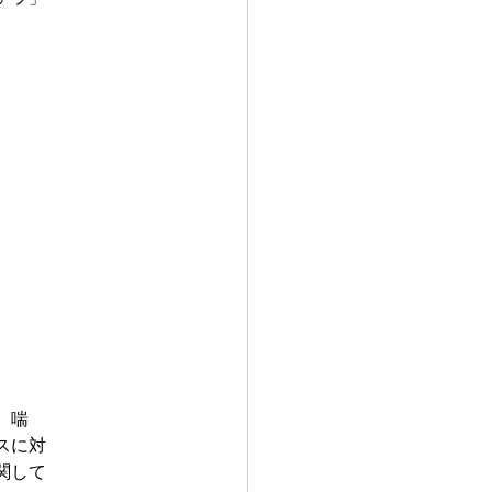
、喘
スに対
関して