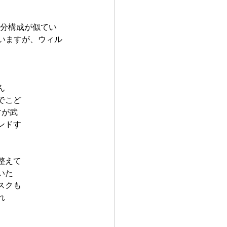
成分構成が似てい
思いますが、ウィル
ん
でこど
すが武
ンドす
整えて
いた
スクも
れ