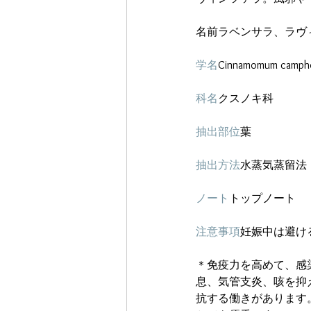
名前ラベンサラ、ラヴィンツ
学名
Cinnamomum camph
科名
クスノキ科
抽出部位
葉
抽出方法
水蒸気蒸留法
ノート
トップノート
注意事項
妊娠中は避け
＊免疫力を高めて、感
息、気管支炎、咳を抑
抗する働きがあります